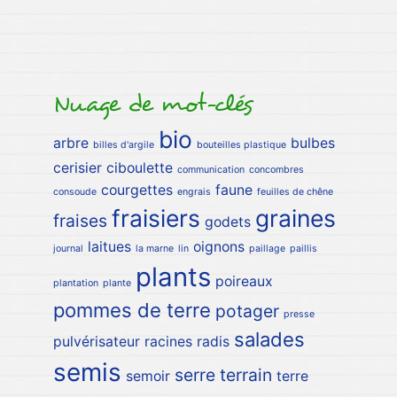
Nuage de mot-clés
bio
arbre
bulbes
billes d'argile
bouteilles plastique
cerisier
ciboulette
communication
concombres
courgettes
faune
consoude
engrais
feuilles de chêne
fraisiers
graines
fraises
godets
laitues
oignons
journal
la marne
lin
paillage
paillis
plants
poireaux
plantation
plante
pommes de terre
potager
presse
salades
pulvérisateur
racines
radis
semis
serre
terrain
semoir
terre