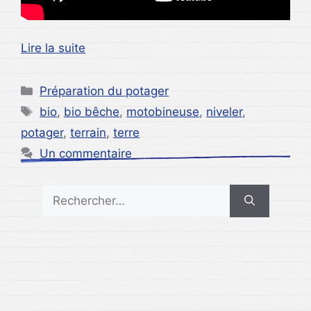
Lire la suite
Catégories
Préparation du potager
Étiquettes
bio
,
bio bêche
,
motobineuse
,
niveler
,
potager
,
terrain
,
terre
Un commentaire
Rechercher :